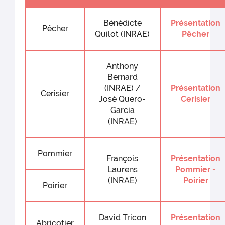
Bénédicte
Présentation
Pêcher
Quilot (INRAE)
Pêcher
Anthony
Bernard
(INRAE) /
Présentation
Cerisier
José Quero-
Cerisier
Garcia
(INRAE)
Pommier
François
Présentation
Laurens
Pommier -
(INRAE)
Poirier
Poirier
David Tricon
Présentation
Abricotier