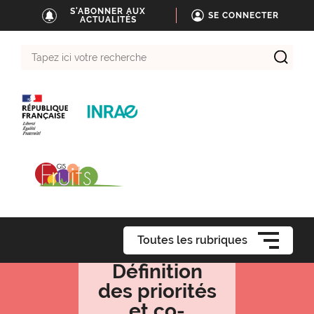
S'ABONNER AUX
SE CONNECTER
ACTUALITÉS
Tapez
ici
votre
recherche
Toutes les rubriques
Définition
des priorités
et co-