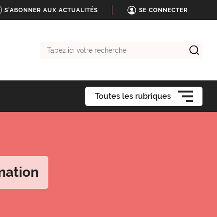
S'ABONNER AUX ACTUALITÉS
SE CONNECTER
Tapez
ici
votre
recherche
Toutes les rubriques
imation