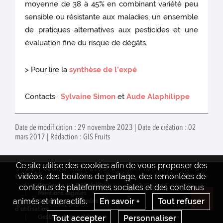
moyenne de 38 à 45% en combinant variété peu
sensible ou résistante aux maladies, un ensemble
de pratiques alternatives aux pesticides et une
évaluation fine du risque de dégâts.
> Pour lire la
synthèse de l’expé
Contacts :
Sylvaine Simon
et
Aude Alaphilippe
Date de modification : 29 novembre 2023 | Date de création : 02
mars 2017 | Rédaction : GIS Fruits
Ce site utilise des cookies afin de vous proposer des
vidéos, des boutons de partage, des remontées de
© INRAE 2022
Actualités
www.inrae.fr
Contact
Crédits
contenus de plateformes sociales et des contenus
Mentions legales
animés et interactifs.
En savoir +
Tout refuser
Conditions générales
Re
d'utilisation
Tout accepter
Personnaliser
Gestion des cookies