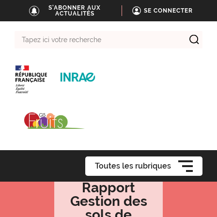
S'ABONNER AUX
SE CONNECTER
ACTUALITÉS
Tapez
ici
votre
recherche
Toutes les rubriques
Rapport
Gestion des
sols de